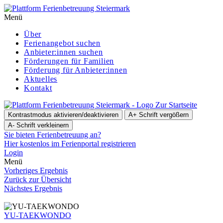
Menü
Über
Ferienangebot suchen
Anbieter:innen suchen
För­de­run­gen für Familien
Förderung für Anbieter:innen
Aktuelles
Kontakt
Zur Startseite
Kontrastmodus aktivieren/deaktivieren
A+
Schrift vergößern
A-
Schrift verkleinern
Sie bieten Ferienbetreuung an?
Hier kostenlos im Ferienportal registrieren
Login
Menü
Vorheriges Ergebnis
Zurück zur Übersicht
Nächstes Ergebnis
YU-TAEKWONDO