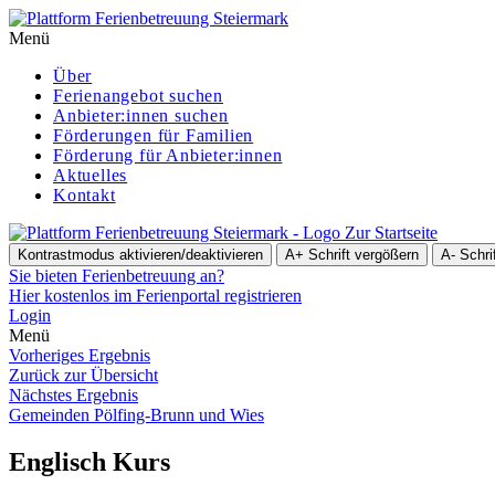
Menü
Über
Ferienangebot suchen
Anbieter:innen suchen
För­de­run­gen für Familien
Förderung für Anbieter:innen
Aktuelles
Kontakt
Zur Startseite
Kontrastmodus aktivieren/deaktivieren
A+
Schrift vergößern
A-
Schri
Sie bieten Ferienbetreuung an?
Hier kostenlos im Ferienportal registrieren
Login
Menü
Vorheriges Ergebnis
Zurück zur Übersicht
Nächstes Ergebnis
Gemeinden Pölfing-Brunn und Wies
Englisch Kurs