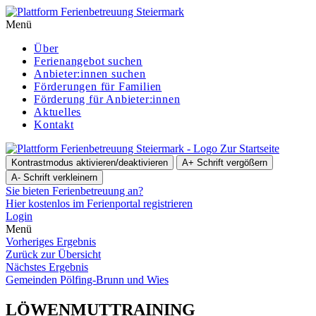
Menü
Über
Ferienangebot suchen
Anbieter:innen suchen
För­de­run­gen für Familien
Förderung für Anbieter:innen
Aktuelles
Kontakt
Zur Startseite
Kontrastmodus aktivieren/deaktivieren
A+
Schrift vergößern
A-
Schrift verkleinern
Sie bieten Ferienbetreuung an?
Hier kostenlos im Ferienportal registrieren
Login
Menü
Vorheriges Ergebnis
Zurück zur Übersicht
Nächstes Ergebnis
Gemeinden Pölfing-Brunn und Wies
LÖWENMUTTRAINING