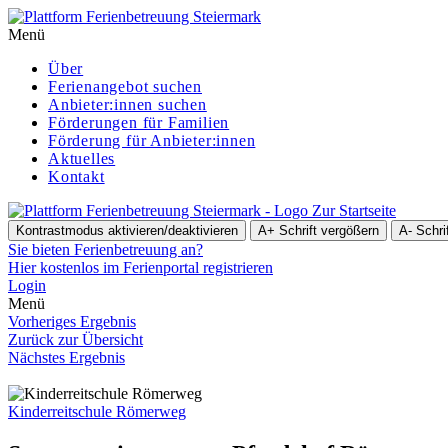
Menü
Über
Ferienangebot suchen
Anbieter:innen suchen
För­de­run­gen für Familien
Förderung für Anbieter:innen
Aktuelles
Kontakt
Zur Startseite
Kontrastmodus aktivieren/deaktivieren
A+
Schrift vergößern
A-
Schri
Sie bieten Ferienbetreuung an?
Hier kostenlos im Ferienportal registrieren
Login
Menü
Vorheriges Ergebnis
Zurück zur Übersicht
Nächstes Ergebnis
Kinderreitschule Römerweg