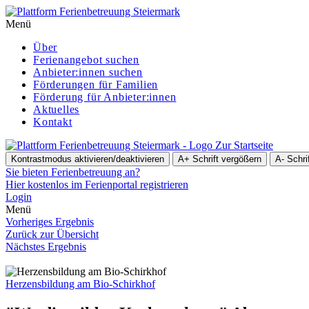
Menü
Über
Ferienangebot suchen
Anbieter:innen suchen
För­de­run­gen für Familien
Förderung für Anbieter:innen
Aktuelles
Kontakt
Zur Startseite
Kontrastmodus aktivieren/deaktivieren
A+
Schrift vergößern
A-
Schri
Sie bieten Ferienbetreuung an?
Hier kostenlos im Ferienportal registrieren
Login
Menü
Vorheriges Ergebnis
Zurück zur Übersicht
Nächstes Ergebnis
Herzensbildung am Bio-Schirkhof