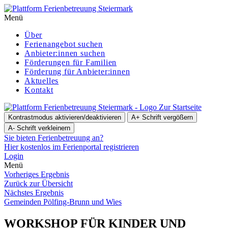
Menü
Über
Ferienangebot suchen
Anbieter:innen suchen
För­de­run­gen für Familien
Förderung für Anbieter:innen
Aktuelles
Kontakt
Zur Startseite
Kontrastmodus aktivieren/deaktivieren
A+
Schrift vergößern
A-
Schrift verkleinern
Sie bieten Ferienbetreuung an?
Hier kostenlos im Ferienportal registrieren
Login
Menü
Vorheriges Ergebnis
Zurück zur Übersicht
Nächstes Ergebnis
Gemeinden Pölfing-Brunn und Wies
WORKSHOP FÜR KINDER UND