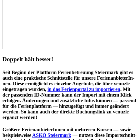
Doppelt hält besser!
Seit Beginn der Plattform Feri­en­be­treu­ung Stei­er­mark gibt es
auch eine prak­ti­sche Schnitt­stel­le für unsere Feri­en­an­bie­te­rIn­
nen. Diese ermög­licht es einzelne Angebote, die über venuzle
ein­ge­tra­gen wurden,
in das Feri­en­por­tal zu impor­tie­ren
. Mit
der passenden ID-Nummer kann der Import mit einem Klick
erfolgen. Ände­run­gen und zusätz­li­che Infos können — passend
für die Feri­en­platt­form — hin­zu­ge­fügt und immer geändert
werden. So kann auch der direkte Buchungs­link zu venuzle
ergänzt werden!
Größere Feri­en­an­bie­te­rIn­nen mit mehreren Kursen — sowie
bei­spiels­wei­se
ASKÖ Stei­er­mark
— nutzen diese Import­schnitt­