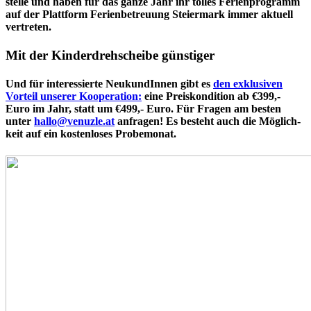
stel­le und haben für das ganze Jahr ihr tolles Feri­en­pro­gramm
auf der Plattform Feri­en­be­treu­ung Stei­er­mark immer aktuell
vertreten.
Mit der Kin­der­dreh­schei­be günstiger
Und für inter­es­sier­te Neu­kun­dIn­nen gibt es
den exklu­si­ven
Vorteil unserer Koope­ra­ti­on:
eine Preis­kon­di­ti­on ab €399,-
Euro im Jahr, statt um €499,- Euro. Für Fragen am besten
unter
hallo@venuzle.at
anfragen! Es besteht auch die Mög­lich­
keit auf ein kos­ten­lo­ses Probemonat.