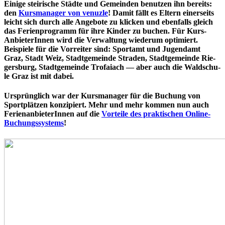
Einige stei­ri­sche Städte und Gemeinden benutzen ihn bereits:
den
Kurs­ma­na­ger von venuzle
! Damit fällt es Eltern einer­seits
leicht sich durch alle Angebote zu klicken und ebenfalls gleich
das Feri­en­pro­gramm für ihre Kinder zu buchen. Für Kurs-
Anbie­te­rIn­nen wird die Ver­wal­tung wiederum optimiert.
Beispiele für die Vorreiter sind: Sportamt und Jugendamt
Graz, Stadt Weiz, Stadt­ge­mein­de Straden, Stadt­ge­mein­de Rie­
gers­burg, Stadt­ge­mein­de Trofaiach — aber auch die Wald­schu­
le Graz ist mit dabei.
Ursprüng­lich war der Kurs­ma­na­ger für die Buchung von
Sport­plät­zen kon­zi­piert. Mehr und mehr kommen nun auch
Feri­en­an­bie­te­rIn­nen auf die
Vorteile des prak­ti­schen Online-
Buchungs­sys­tems
!