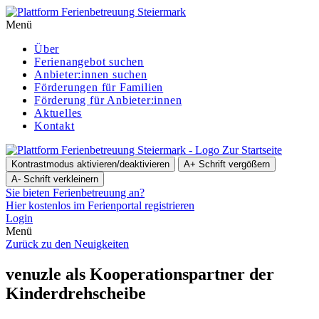
Menü
Über
Ferienangebot suchen
Anbieter:innen suchen
För­de­run­gen für Familien
Förderung für Anbieter:innen
Aktuelles
Kontakt
Zur Startseite
Kontrastmodus aktivieren/deaktivieren
A+
Schrift vergößern
A-
Schrift verkleinern
Sie bieten Ferienbetreuung an?
Hier kostenlos im Ferienportal registrieren
Login
Menü
Zurück zu den Neuigkeiten
venuzle als Koope­ra­ti­ons­part­ner der
Kinderdrehscheibe