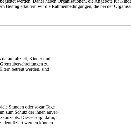
 begleitet werden. Daher haben Orga­ni­sa­tio­nen, die Angebote für Kinder u
eitrag erläutern wir die Rah­men­be­din­gun­gen, die bei der Orga­ni­sa­ti
das darauf abzielt, Kinder und
Grenz­über­schrei­tun­gen zu
 Eltern betreut werden, sind
 viele Stunden oder sogar Tage
, um zum Schutz der ihnen anver­
utz­kon­zepts. Dieses sorgt dafür,
iden­ti­fi­ziert werden können.