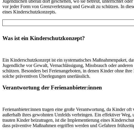
Jugend­li­chen überall dort geschehen, wo sie betreut, unter­rich­tet oder
vor jeder Form von Grenz­ver­let­zung und Gewalt zu schützen. In diesem B
eines Kinderschutzkonzepts.
Was ist ein Kinderschutzkonzept?
Ein Kin­der­schutz­kon­zept ist ein sys­te­ma­ti­sches Maß­nah­men­pa­ket, 
Jugend­li­che vor Gewalt, Ver­nach­läs­si­gung, Miss­brauch oder anderen 
schützen. Besonders bei Feri­en­an­ge­bo­ten, in denen Kinder ohne ihre
solche prä­ven­ti­ven Über­le­gun­gen unerlässlich.
Ver­ant­wor­tung der Ferienanbieter:innen
Ferienanbieter:innen tragen eine große Ver­ant­wor­tung, da Kinder oft
außerhalb ihres gewohnten Umfelds ver­brin­gen. Ein effek­ti­ver Weg
trau­ten Kinder bei­zu­tra­gen, ist die Imple­men­tie­rung eines Kin­der­sch
dass prä­ven­ti­ve Maßnahmen ergriffen werden und Gefahren früh­zei­tig 