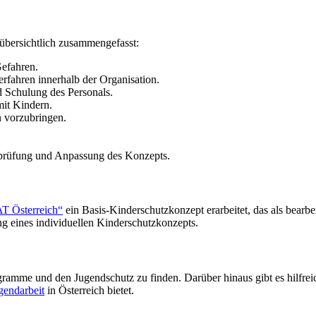
ber­sicht­lich zusammengefasst:
n Gefahren.
erfahren innerhalb der Organisation.
nd Schulung des Personals.
 mit Kindern.
en vorzubringen.
r­prü­fung und Anpassung des Konzepts.
 Öster­reich“
ein Basis-Kin­der­schutz­kon­zept erar­bei­tet, das als be
g eines indi­vi­du­el­len Kinderschutzkonzepts.
pro­gram­me und den Jugend­schutz zu finden. Darüber hinaus gibt es hilf­re
end­ar­beit
in Öster­reich bietet.