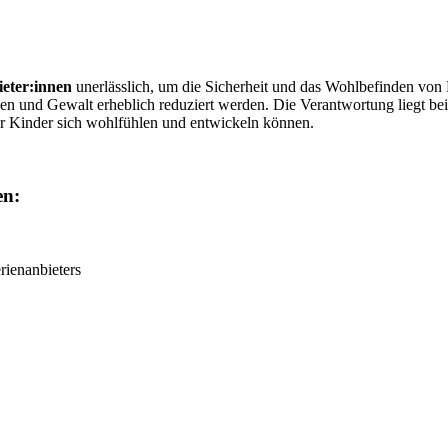
ieter:innen
uner­läss­lich, um die Sicher­heit und das Wohl­be­fin­den vo
n und Gewalt erheblich reduziert werden. Die Ver­ant­wor­tung liegt bei d
er Kinder sich wohl­füh­len und ent­wi­ckeln können.
en:
rienanbieters