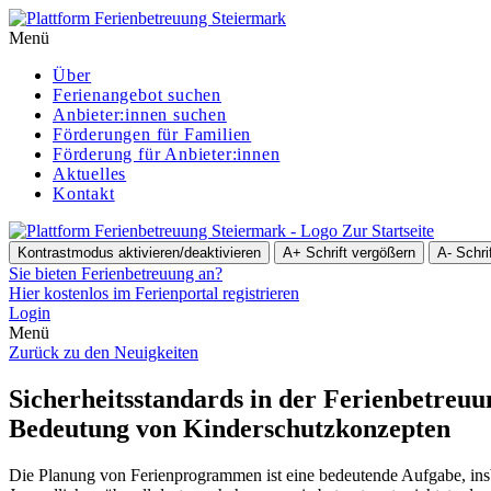
Menü
Über
Ferienangebot suchen
Anbieter:innen suchen
För­de­run­gen für Familien
Förderung für Anbieter:innen
Aktuelles
Kontakt
Zur Startseite
Kontrastmodus aktivieren/deaktivieren
A+
Schrift vergößern
A-
Schri
Sie bieten Ferienbetreuung an?
Hier kostenlos im Ferienportal registrieren
Login
Menü
Zurück zu den Neuigkeiten
Sicher­heits­stan­dards in der Ferienbetreu
Bedeutung von Kinderschutzkonzepten
Die Planung von Feri­en­pro­gram­men ist eine bedeu­ten­de Aufgabe, ins