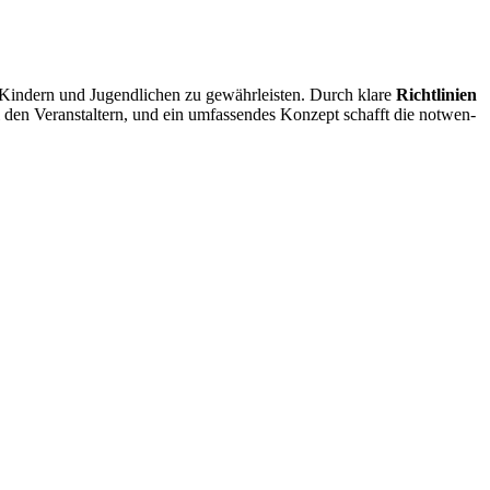
n Kindern und Jugend­li­chen zu gewähr­leis­ten. Durch klare
Richt­li­ni­en
en Ver­an­stal­tern, und ein umfas­sen­des Konzept schafft die not­wen­