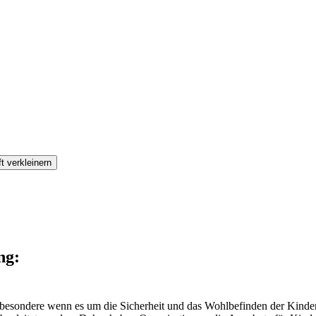
ft verkleinern
ung:
­be­son­de­re wenn es um die Sicher­heit und das Wohl­be­fin­den der Kin