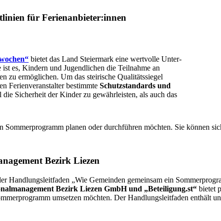
­li­ni­en für Ferienanbieter:innen
wo­chen“
bietet das Land Stei­er­mark eine wertvolle Unter­
ti­ve ist es, Kindern und Jugend­li­chen die Teilnahme an
u ermög­li­chen. Um das stei­ri­sche Qua­li­täts­sie­gel
 Feri­en­ver­an­stal­ter bestimmte
Schutz­stan­dards und
 die Sicher­heit der Kinder zu gewähr­leis­ten, als auch das
n Som­mer­pro­gramm planen oder durch­füh­ren möchten. Sie können sich an ihr
ma­nage­ment Bezirk Liezen
t der Hand­lungs­leit­fa­den „Wie Gemeinden gemeinsam ein Som­mer­pro­
nal­ma­nage­ment Bezirk Liezen GmbH und „Beteiligung.st“
bietet p
s Som­mer­pro­gramm umsetzen möchten. Der Hand­lungs­leit­fa­den enthält u