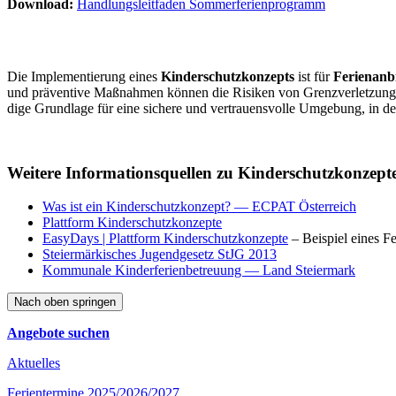
Download:
Hand­lungs­leit­fa­den Sommerferienprogramm
Die Imple­men­tie­rung eines
Kin­der­schutz­kon­zepts
ist für
Ferienanb
und prä­ven­ti­ve Maßnahmen können die Risiken von Grenz­ver­let­zun­ge
di­ge Grundlage für eine sichere und ver­trau­ens­vol­le Umgebung, in d
Weitere Infor­ma­ti­ons­quel­len zu Kinderschutzkonzept
Was ist ein Kin­der­schutz­kon­zept? — ECPAT Österreich
Plattform Kin­der­schutz­kon­zep­te
EasyDays | Plattform Kin­der­schutz­kon­zep­te
– Beispiel eines Fe
Stei­er­mär­ki­sches Jugend­ge­setz StJG 2013
Kommunale Kin­der­fe­ri­en­be­treu­ung — Land Steiermark
Nach oben springen
Angebote suchen
Aktuelles
Ferientermine 2025/2026/2027