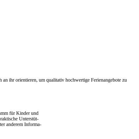
 ori­en­tie­ren, um qua­li­ta­tiv hoch­wer­ti­ge Feri­en­an­ge­bo­te zu
gramm für Kinder und
rak­ti­sche Unter­stüt­
nter anderem Infor­ma­