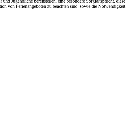
nd Jugend­li­che bereit­stel­len, eine besondere Sorg­falts­pflicht, diese
­on von Feri­en­an­ge­bo­ten zu beachten sind, sowie die Not­wen­dig­keit