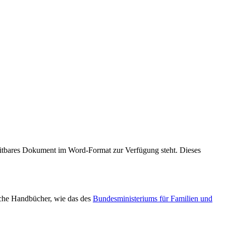
ar­beit­ba­res Dokument im Word-Format zur Verfügung steht. Dieses
i­che Hand­bü­cher, wie das des
Bun­des­mi­nis­te­ri­ums für Familien und