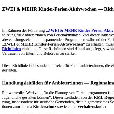
ZWEI & MEHR Kinder-Ferien-Aktiv­wo­chen —
Richt
Im Rahmen der Förderung
„ZWEI & MEHR Kinder-Ferien-Aktiv­
stüt­zung für Anbieter:innen von Feri­en­ak­ti­vi­tä­ten. Ziel dieser Initia­
abwechs­lungs­rei­chen und span­nen­den Pro­gram­men während der Ferien z
„ZWEI & MEHR Kinder-Ferien-Aktiv­wo­chen“
zu erhalten, müssen
Richt­li­ni­en
einhalten. Diese Richt­li­ni­en sind darauf ausgelegt, sowohl
Vertrauen von Eltern und Behörden zu stärken.
Diese Richt­li­nie ist besonders hilfreich für Ferienanbieter:innen, die ei
gestalten.
Hand­lungs­leit­fä­den für Anbieter:innen — Regio­nal­
Ein wert­vol­les Werkzeug für die Planung von Feri­en­pro­gram­men is
Jugend­li­che gestalten können“. Dieser Leitfaden von der
RML Regio­
zung, ins­be­son­de­re für stei­ri­sche Gemeinden, die ein gemein­sa­me
tio­nen zum Thema
Kin­der­schutz
sowie einen
Ver­hal­tens­ko­dex
.