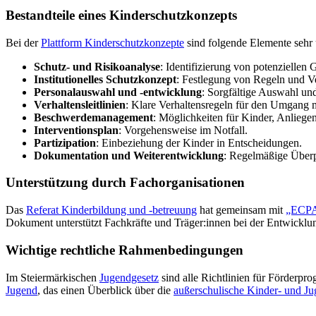
Bestand­tei­le eines Kinderschutzkonzepts
Bei der
Plattform Kin­der­schutz­kon­zep­te
sind folgende Elemente sehr ü
Schutz- und Risi­ko­ana­ly­se
: Iden­ti­fi­zie­rung von poten­zi­el­le
Insti­tu­tio­nel­les Schutz­kon­zept
: Fest­le­gung von Regeln und V
Per­so­nal­aus­wahl und ‑ent­wick­lung
: Sorg­fäl­ti­ge Auswahl u
Ver­hal­tens­leit­li­ni­en
: Klare Ver­hal­tens­re­geln für den Umgang
Beschwer­de­ma­nage­ment
: Mög­lich­kei­ten für Kinder, Anlieg
Inter­ven­ti­ons­plan
: Vor­ge­hens­wei­se im Notfall.
Par­ti­zi­pa­ti­on
: Ein­be­zie­hung der Kinder in Entscheidungen.
Doku­men­ta­ti­on und Wei­ter­ent­wick­lung
: Regel­mä­ßi­ge Übe
Unter­stüt­zung durch Fachorganisationen
Das
Referat Kin­der­bil­dung und ‑betreuung
hat gemeinsam mit
„ECPAT
Dokument unter­stützt Fach­kräf­te und Träger:innen bei der Ent­wick­lun
Wichtige recht­li­che Rahmenbedingungen
Im Stei­er­mär­ki­schen
Jugend­ge­setz
sind alle Richt­li­ni­en für För­der­
Jugend
, das einen Überblick über die
außer­schu­li­sche Kinder- und Jug