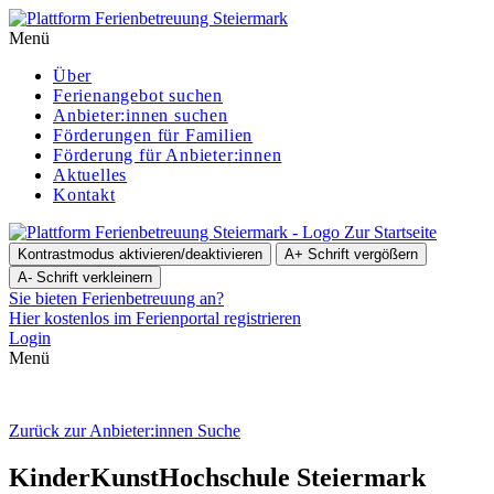
Menü
Über
Ferienangebot suchen
Anbieter:innen suchen
För­de­run­gen für Familien
Förderung für Anbieter:innen
Aktuelles
Kontakt
Zur Startseite
Kontrastmodus aktivieren/deaktivieren
A+
Schrift vergößern
A-
Schrift verkleinern
Sie bieten Ferienbetreuung an?
Hier kostenlos im Ferienportal registrieren
Login
Menü
Zurück zur Anbieter:innen Suche
Kin­der­Kunst­Hoch­schu­le Steiermark