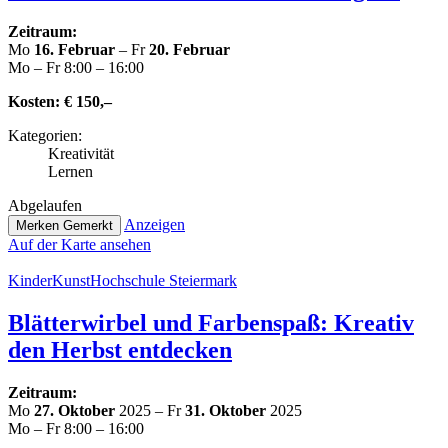
Zeitraum:
Mo
16. Februar
– Fr
20. Februar
Mo – Fr 8:00 – 16:00
Kosten:
€ 150,–
Kate­go­rien:
Krea­ti­vi­tät
Lernen
Abge­lau­fen
Anzeigen
Merken
Gemerkt
Auf der Karte ansehen
Kin­der­Kunst­Hoch­schu­le Steiermark
Blät­ter­wir­bel und Far­ben­spaß: Kreativ
den Herbst entdecken
Zeitraum:
Mo
27. Oktober
2025 – Fr
31. Oktober
2025
Mo – Fr 8:00 – 16:00