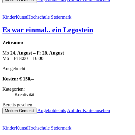
Kin­der­Kunst­Hoch­schu­le Steiermark
Es war einmal.. ein Legostein
Zeitraum:
Mo
24. August
– Fr
28. August
Mo – Fr 8:00 – 16:00
Aus­ge­bucht
Kosten:
€ 150,–
Kate­go­rien:
Krea­ti­vi­tät
Bereits gesehen
Ange­botde­tails
Auf der Karte ansehen
Merken
Gemerkt
Kin­der­Kunst­Hoch­schu­le Steiermark