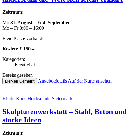
Zeitraum:
Mo
31. August
– Fr
4. September
Mo – Fr 8:00 – 16:00
Freie Plätze vorhanden
Kosten:
€ 150,–
Kate­go­rien:
Krea­ti­vi­tät
Bereits gesehen
Ange­botde­tails
Auf der Karte ansehen
Merken
Gemerkt
Kin­der­Kunst­Hoch­schu­le Steiermark
Skulp­tu­ren­werk­statt – Stahl, Beton und
starke Ideen
Zeitraum: