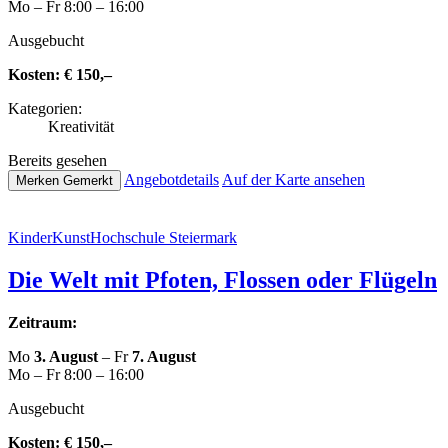
Mo – Fr 8:00 – 16:00
Aus­ge­bucht
Kosten:
€ 150,–
Kate­go­rien:
Krea­ti­vi­tät
Bereits gesehen
Ange­botde­tails
Auf der Karte ansehen
Merken
Gemerkt
Kin­der­Kunst­Hoch­schu­le Steiermark
Die Welt mit Pfoten, Flossen oder Flügeln
Zeitraum:
Mo
3. August
– Fr
7. August
Mo – Fr 8:00 – 16:00
Aus­ge­bucht
Kosten:
€ 150,–