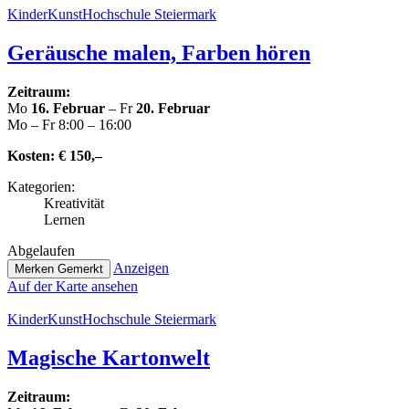
Kin­der­Kunst­Hoch­schu­le Steiermark
Geräusche malen, Farben hören
Zeitraum:
Mo
16. Februar
– Fr
20. Februar
Mo – Fr 8:00 – 16:00
Kosten:
€ 150,–
Kate­go­rien:
Krea­ti­vi­tät
Lernen
Abge­lau­fen
Anzeigen
Merken
Gemerkt
Auf der Karte ansehen
Kin­der­Kunst­Hoch­schu­le Steiermark
Magische Kar­ton­welt
Zeitraum: