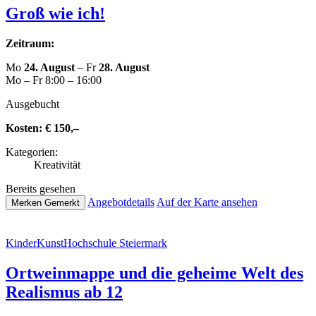
Groß wie ich!
Zeitraum:
Mo
24. August
– Fr
28. August
Mo – Fr 8:00 – 16:00
Aus­ge­bucht
Kosten:
€ 150,–
Kate­go­rien:
Krea­ti­vi­tät
Bereits gesehen
Ange­botde­tails
Auf der Karte ansehen
Merken
Gemerkt
Kin­der­Kunst­Hoch­schu­le Steiermark
Ort­wein­map­pe und die geheime Welt des
Realismus ab 12