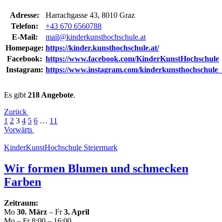
Adresse:
Har­r­ach­gas­se 43, 8010 Graz
Telefon:
+43 670 6560788
E‑Mail:
mail@kinderkunsthochschule.at
Homepage:
https://kinder.kunsthochschule.at/
Facebook:
https://www.facebook.com/KinderKunstHochschule
Instagram:
https://www.instagram.com/kinderkunsthochschule_
Es gibt
218 Angebote
.
Zurück
1
2
3
4
5
6
…
11
Vorwärts
Kin­der­Kunst­Hoch­schu­le Steiermark
Wir formen Blumen und schmecken
Farben
Zeitraum:
Mo
30. März
– Fr
3. April
Mo – Fr 8:00 – 16:00