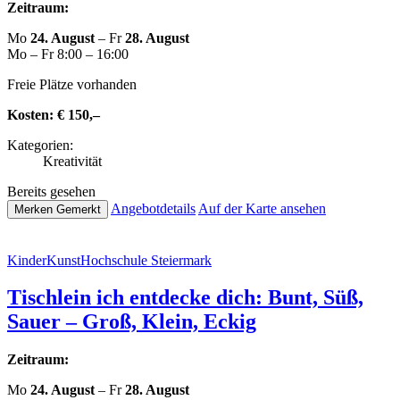
Zeitraum:
Mo
24. August
– Fr
28. August
Mo – Fr 8:00 – 16:00
Freie Plätze vorhanden
Kosten:
€ 150,–
Kate­go­rien:
Krea­ti­vi­tät
Bereits gesehen
Ange­botde­tails
Auf der Karte ansehen
Merken
Gemerkt
Kin­der­Kunst­Hoch­schu­le Steiermark
Tischlein ich entdecke dich: Bunt, Süß,
Sauer – Groß, Klein, Eckig
Zeitraum:
Mo
24. August
– Fr
28. August