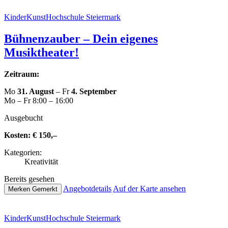
Kin­der­Kunst­Hoch­schu­le Steiermark
Büh­nen­zau­ber – Dein eigenes
Musiktheater!
Zeitraum:
Mo
31. August
– Fr
4. September
Mo – Fr 8:00 – 16:00
Aus­ge­bucht
Kosten:
€ 150,–
Kate­go­rien:
Krea­ti­vi­tät
Bereits gesehen
Ange­botde­tails
Auf der Karte ansehen
Merken
Gemerkt
Kin­der­Kunst­Hoch­schu­le Steiermark