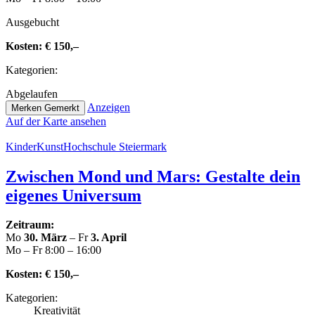
Aus­ge­bucht
Kosten:
€ 150,–
Kate­go­rien:
Abge­lau­fen
Anzeigen
Merken
Gemerkt
Auf der Karte ansehen
Kin­der­Kunst­Hoch­schu­le Steiermark
Zwischen Mond und Mars: Gestalte dein
eigenes Universum
Zeitraum:
Mo
30. März
– Fr
3. April
Mo – Fr 8:00 – 16:00
Kosten:
€ 150,–
Kate­go­rien:
Krea­ti­vi­tät