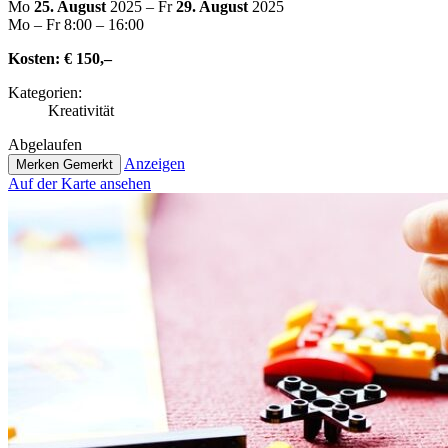
Mo
25. August
2025 – Fr
29. August
2025
Mo – Fr 8:00 – 16:00
Kosten:
€ 150,–
Kate­go­rien:
Krea­ti­vi­tät
Abge­lau­fen
Anzeigen
Merken
Gemerkt
Auf der Karte ansehen