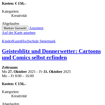
Kosten:
€ 150,–
Kate­go­rien:
Krea­ti­vi­tät
Abge­lau­fen
Anzeigen
Merken
Gemerkt
Auf der Karte ansehen
Kin­der­Kunst­Hoch­schu­le Steiermark
Geis­tes­blitz und Don­ner­wet­ter: Cartoons
und Comics selbst erfinden
Zeitraum:
Mo
27. Oktober
2025 – Fr
31. Oktober
2025
Mo – Fr 8:00 – 16:00
Kosten:
€ 150,–
Kate­go­rien:
Krea­ti­vi­tät
Abge­lau­fen