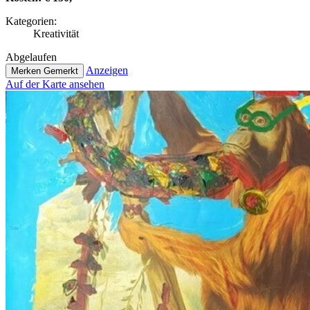
Kate­go­rien:
Krea­ti­vi­tät
Abge­lau­fen
Anzeigen
Merken
Gemerkt
Auf der Karte ansehen