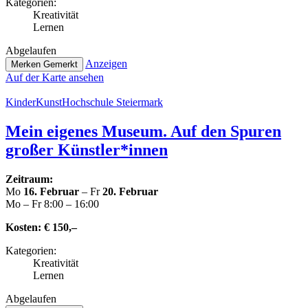
Kate­go­rien:
Krea­ti­vi­tät
Lernen
Abge­lau­fen
Anzeigen
Merken
Gemerkt
Auf der Karte ansehen
Kin­der­Kunst­Hoch­schu­le Steiermark
Mein eigenes Museum. Auf den Spuren
großer Künstler*innen
Zeitraum:
Mo
16. Februar
– Fr
20. Februar
Mo – Fr 8:00 – 16:00
Kosten:
€ 150,–
Kate­go­rien:
Krea­ti­vi­tät
Lernen
Abge­lau­fen