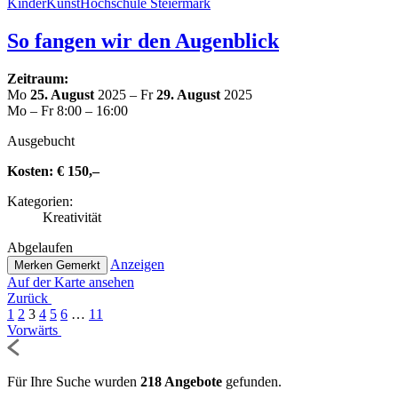
Kin­der­Kunst­Hoch­schu­le Steiermark
So fangen wir den Augenblick
Zeitraum:
Mo
25. August
2025 – Fr
29. August
2025
Mo – Fr 8:00 – 16:00
Aus­ge­bucht
Kosten:
€ 150,–
Kate­go­rien:
Krea­ti­vi­tät
Abge­lau­fen
Anzeigen
Merken
Gemerkt
Auf der Karte ansehen
Zurück
1
2
3
4
5
6
…
11
Vorwärts
Für Ihre Suche wurden
218 Angebote
gefunden.