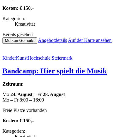
Kosten:
€ 150,–
Kate­go­rien:
Krea­ti­vi­tät
Bereits gesehen
Ange­botde­tails
Auf der Karte ansehen
Merken
Gemerkt
Kin­der­Kunst­Hoch­schu­le Steiermark
Bandcamp: Hier spielt die Musik
Zeitraum:
Mo
24. August
– Fr
28. August
Mo – Fr 8:00 – 16:00
Freie Plätze vorhanden
Kosten:
€ 150,–
Kate­go­rien:
Krea­ti­vi­tät