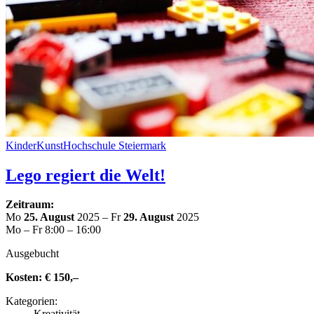
Kin­der­Kunst­Hoch­schu­le Steiermark
Lego regiert die Welt!
Zeitraum:
Mo
25. August
2025 – Fr
29. August
2025
Mo – Fr 8:00 – 16:00
Aus­ge­bucht
Kosten:
€ 150,–
Kate­go­rien:
Krea­ti­vi­tät