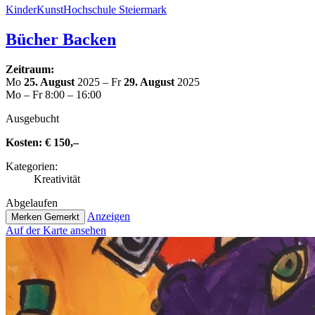
Kin­der­Kunst­Hoch­schu­le Steiermark
Bücher Backen
Zeitraum:
Mo
25. August
2025 – Fr
29. August
2025
Mo – Fr 8:00 – 16:00
Aus­ge­bucht
Kosten:
€ 150,–
Kate­go­rien:
Krea­ti­vi­tät
Abge­lau­fen
Anzeigen
Merken
Gemerkt
Auf der Karte ansehen