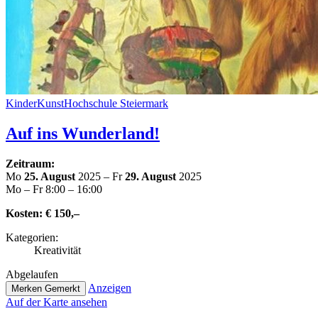
Kin­der­Kunst­Hoch­schu­le Steiermark
Auf ins Wunderland!
Zeitraum:
Mo
25. August
2025 – Fr
29. August
2025
Mo – Fr 8:00 – 16:00
Kosten:
€ 150,–
Kate­go­rien:
Krea­ti­vi­tät
Abge­lau­fen
Anzeigen
Merken
Gemerkt
Auf der Karte ansehen