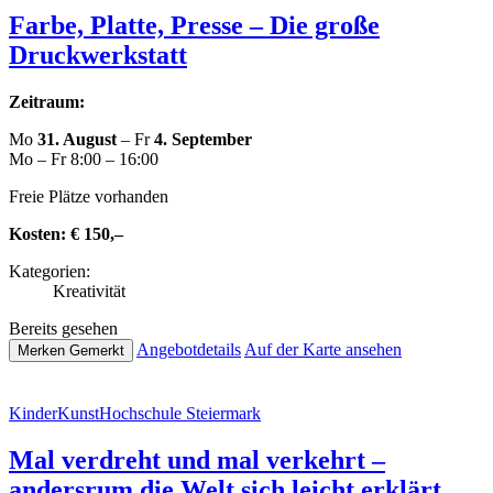
Farbe, Platte, Presse – Die große
Druckwerkstatt
Zeitraum:
Mo
31. August
– Fr
4. September
Mo – Fr 8:00 – 16:00
Freie Plätze vorhanden
Kosten:
€ 150,–
Kate­go­rien:
Krea­ti­vi­tät
Bereits gesehen
Ange­botde­tails
Auf der Karte ansehen
Merken
Gemerkt
Kin­der­Kunst­Hoch­schu­le Steiermark
Mal verdreht und mal verkehrt –
andersrum die Welt sich leicht erklärt