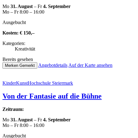
Mo
31. August
– Fr
4. September
Mo – Fr 8:00 – 16:00
Aus­ge­bucht
Kosten:
€ 150,–
Kate­go­rien:
Krea­ti­vi­tät
Bereits gesehen
Ange­botde­tails
Auf der Karte ansehen
Merken
Gemerkt
Kin­der­Kunst­Hoch­schu­le Steiermark
Von der Fantasie auf die Bühne
Zeitraum:
Mo
31. August
– Fr
4. September
Mo – Fr 8:00 – 16:00
Aus­ge­bucht