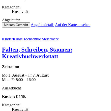
Kate­go­rien:
Krea­ti­vi­tät
Abge­lau­fen
Ange­botde­tails
Auf der Karte ansehen
Merken
Gemerkt
Kin­der­Kunst­Hoch­schu­le Steiermark
Falten, Schreiben, Staunen:
Kreativbuchwerkstatt
Zeitraum:
Mo
3. August
– Fr
7. August
Mo – Fr 8:00 – 16:00
Aus­ge­bucht
Kosten:
€ 150,–
Kate­go­rien:
Krea­ti­vi­tät