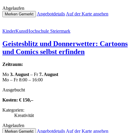
Abge­lau­fen
Ange­botde­tails
Auf der Karte ansehen
Merken
Gemerkt
Kin­der­Kunst­Hoch­schu­le Steiermark
Geis­tes­blitz und Don­ner­wet­ter: Cartoons
und Comics selbst erfinden
Zeitraum:
Mo
3. August
– Fr
7. August
Mo – Fr 8:00 – 16:00
Aus­ge­bucht
Kosten:
€ 150,–
Kate­go­rien:
Krea­ti­vi­tät
Abge­lau­fen
Ange­botde­tails
Auf der Karte ansehen
Merken
Gemerkt