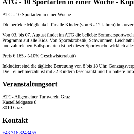
ATG - 10 Sportarten in einer Woche - Kop
ATG - 10 Sportarten in einer Woche
Die perfekte Möglichkeit für alle Kinder (von 6 - 12 Jahren) in kurz
Von 03. bis 07. August findet im ATG die beliebte Sommersportwoche 
Programm auf alle Kids. Von Sportakrobatik, Schwimmen, Leichtath
und zahlreichen Ballsportarten ist bei dieser Sportwoche wirklich alle
Preis € 165.- (-10% Geschwisterrabatt)
Inkludiert sind die tägliche Betreuung von 8 bis 18 Uhr, Ganztagsver
Die Teilnehmerzahl ist mit 32 Kindern beschränkt und für nähere In
Veranstaltungsort
ATG- Allgemeiner Turnverein Graz
Kastellfeldgasse 8
8010 Graz
Kontakt
+43 316 8243455