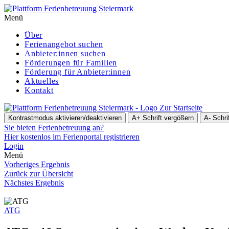
Menü
Über
Ferienangebot suchen
Anbieter:innen suchen
För­de­run­gen für Familien
Förderung für Anbieter:innen
Aktuelles
Kontakt
Zur Startseite
Kontrastmodus aktivieren/deaktivieren
A+
Schrift vergößern
A-
Schri
Sie bieten Ferienbetreuung an?
Hier kostenlos im Ferienportal registrieren
Login
Menü
Vorheriges Ergebnis
Zurück zur Übersicht
Nächstes Ergebnis
ATG