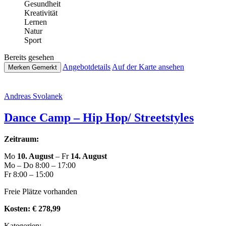
Gesund­heit
Krea­ti­vi­tät
Lernen
Natur
Sport
Bereits gesehen
Ange­botde­tails
Auf der Karte ansehen
Merken
Gemerkt
Andreas Svolanek
Dance Camp – Hip Hop/ Streetstyles
Zeitraum:
Mo
10. August
– Fr
14. August
Mo – Do 8:00 – 17:00
Fr 8:00 – 15:00
Freie Plätze vorhanden
Kosten:
€ 278,99
Kate­go­rien: