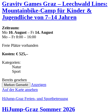
Gravity Games Graz – Leechwald Lines:
Moun­tain­bike-Camp für Kinder &
Jugend­li­che von 7–14 Jahren
Zeitraum:
Mo
10. August
– Fr
14. August
Mo – Fr 8:00 – 16:00
Freie Plätze vorhanden
Kosten:
€ 525,–
Kate­go­rien:
Natur
Sport
Bereits gesehen
Anzeigen
Merken
Gemerkt
Auf der Karte ansehen
HiJump-Graz Ferien- und Sportbetreuung
HiJump-Graz Sommer 2026