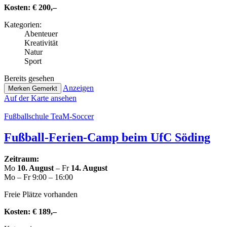
Kosten:
€ 200,–
Kate­go­rien:
Abenteuer
Krea­ti­vi­tät
Natur
Sport
Bereits gesehen
Anzeigen
Merken
Gemerkt
Auf der Karte ansehen
Fuß­ball­schu­le TeaM-Soccer
Fußball-Ferien-Camp beim UfC Söding
Zeitraum:
Mo
10. August
– Fr
14. August
Mo – Fr 9:00 – 16:00
Freie Plätze vorhanden
Kosten:
€ 189,–