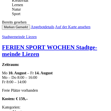
Krea­ti­vi­tät
Lernen
Natur
Sport
Bereits gesehen
Ange­botde­tails
Auf der Karte ansehen
Merken
Gemerkt
Stadt­ge­mein­de Liezen
FERIEN SPORT WOCHEN Stadt­ge­
mein­de Liezen
Zeitraum:
Mo
10. August
– Fr
14. August
Mo – Do 8:00 – 16:00
Fr 8:00 – 14:00
Freie Plätze vorhanden
Kosten:
€ 159,–
Kate­go­rien: