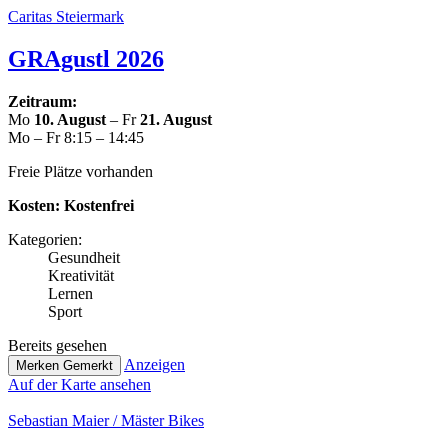
Caritas Stei­er­mark
GRAgustl 2026
Zeitraum:
Mo
10. August
– Fr
21. August
Mo – Fr 8:15 – 14:45
Freie Plätze vorhanden
Kosten:
Kos­ten­frei
Kate­go­rien:
Gesund­heit
Krea­ti­vi­tät
Lernen
Sport
Bereits gesehen
Anzeigen
Merken
Gemerkt
Auf der Karte ansehen
Sebastian Maier / Mäster Bikes