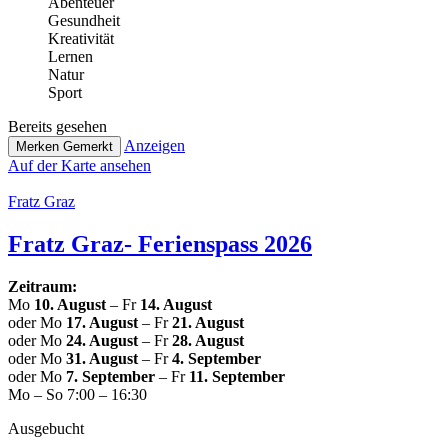
Abenteuer
Gesund­heit
Krea­ti­vi­tät
Lernen
Natur
Sport
Bereits gesehen
Anzeigen
Merken
Gemerkt
Auf der Karte ansehen
Fratz Graz
Fratz Graz- Feri­en­spass 2026
Zeitraum:
Mo
10. August
– Fr
14. August
oder Mo
17. August
– Fr
21. August
oder Mo
24. August
– Fr
28. August
oder Mo
31. August
– Fr
4. September
oder Mo
7. September
– Fr
11. September
Mo – So 7:00 – 16:30
Aus­ge­bucht