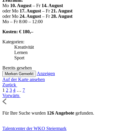
Zeitraum:
Mo
10. August
– Fr
14. August
oder Mo
17. August
– Fr
21. August
oder Mo
24. August
– Fr
28. August
Mo – Fr 8:00 – 12:00
Kosten:
€ 180,–
Kate­go­rien:
Krea­ti­vi­tät
Lernen
Sport
Bereits gesehen
Anzeigen
Merken
Gemerkt
Auf der Karte ansehen
Zurück
1
2
3
4
…
7
Vorwärts
Für Ihre Suche wurden
126 Angebote
gefunden.
Talent­cen­ter der WKO Steiermark