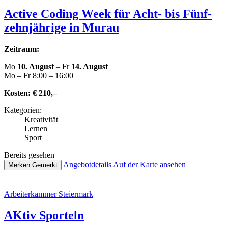
Active Coding Week für Acht- bis Fünf­
zehn­jäh­ri­ge in Murau
Zeitraum:
Mo
10. August
– Fr
14. August
Mo – Fr 8:00 – 16:00
Kosten:
€ 210,–
Kate­go­rien:
Krea­ti­vi­tät
Lernen
Sport
Bereits gesehen
Ange­botde­tails
Auf der Karte ansehen
Merken
Gemerkt
Arbei­ter­kam­mer Steiermark
AKtiv Sporteln