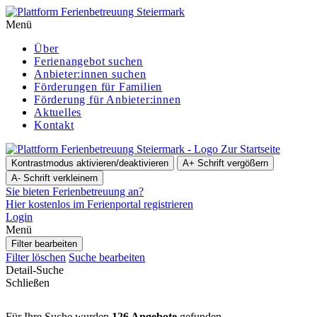
Menü
Über
Ferienangebot suchen
Anbieter:innen suchen
För­de­run­gen für Familien
Förderung für Anbieter:innen
Aktuelles
Kontakt
Zur Startseite
Kontrastmodus aktivieren/deaktivieren
A+
Schrift vergößern
A-
Schrift verkleinern
Sie bieten Ferienbetreuung an?
Hier kostenlos im Ferienportal registrieren
Login
Menü
Filter bearbeiten
Filter löschen
Suche bearbeiten
Detail-Suche
Schließen
Für Ihre Suche wurden
126 Angebote
gefunden.