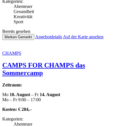
Kate­go­rien:
Abenteuer
Gesund­heit
Krea­ti­vi­tät
Sport
Bereits gesehen
Ange­botde­tails
Auf der Karte ansehen
Merken
Gemerkt
CHAMPS
CAMPS FOR CHAMPS das
Sommercamp
Zeitraum:
Mo
10. August
– Fr
14. August
Mo – Fr 9:00 – 17:00
Kosten:
€ 284,–
Kate­go­rien:
Abenteuer