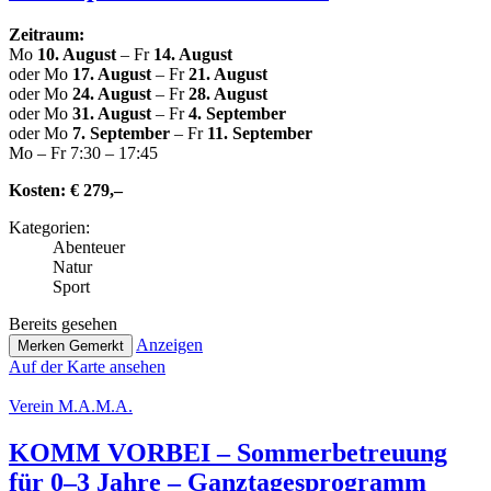
Zeitraum:
Mo
10. August
– Fr
14. August
oder Mo
17. August
– Fr
21. August
oder Mo
24. August
– Fr
28. August
oder Mo
31. August
– Fr
4. September
oder Mo
7. September
– Fr
11. September
Mo – Fr 7:30 – 17:45
Kosten:
€ 279,–
Kate­go­rien:
Abenteuer
Natur
Sport
Bereits gesehen
Anzeigen
Merken
Gemerkt
Auf der Karte ansehen
Verein M.A.M.A.
KOMM VORBEI – Som­mer­be­treu­ung
für 0–3 Jahre – Ganztagesprogramm