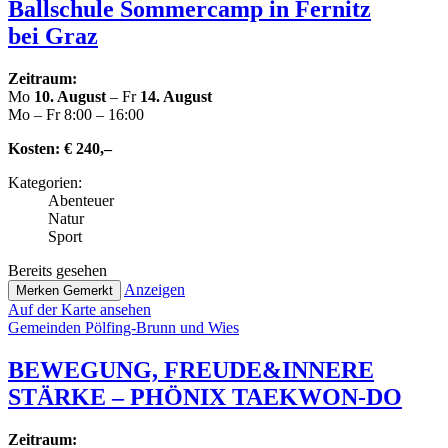
Ball­schu­le Som­mer­camp in Fernitz
bei Graz
Zeitraum:
Mo
10. August
– Fr
14. August
Mo – Fr 8:00 – 16:00
Kosten:
€ 240,–
Kate­go­rien:
Abenteuer
Natur
Sport
Bereits gesehen
Anzeigen
Merken
Gemerkt
Auf der Karte ansehen
Gemeinden Pölfing-Brunn und Wies
BEWEGUNG, FREUDE&INNERE
STÄRKE – PHÖNIX TAEKWON-DO
Zeitraum: