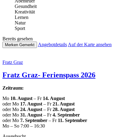
Abenteuer
Gesund­heit
Krea­ti­vi­tät
Lernen
Natur
Sport
Bereits gesehen
Ange­botde­tails
Auf der Karte ansehen
Merken
Gemerkt
Fratz Graz
Fratz Graz- Feri­en­spass 2026
Zeitraum:
Mo
10. August
– Fr
14. August
oder Mo
17. August
– Fr
21. August
oder Mo
24. August
– Fr
28. August
oder Mo
31. August
– Fr
4. September
oder Mo
7. September
– Fr
11. September
Mo – So 7:00 – 16:30
Aus­ge­bucht