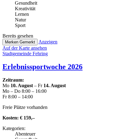
Gesund­heit
Krea­ti­vi­tät
Lernen
Natur
Sport
Bereits gesehen
Anzeigen
Merken
Gemerkt
Auf der Karte ansehen
Stadt­ge­mein­de Fehring
Erleb­nis­sport­wo­che 2026
Zeitraum:
Mo
10. August
– Fr
14. August
Mo – Do 8:00 – 16:00
Fr 8:00 – 14:00
Freie Plätze vorhanden
Kosten:
€ 159,–
Kate­go­rien:
Abenteuer