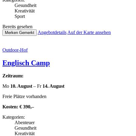
Gesund­heit
Krea­ti­vi­tät
Sport
Bereits gesehen
Ange­botde­tails
Auf der Karte ansehen
Merken
Gemerkt
Outdoor-Hof
Englisch Camp
Zeitraum:
Mo
10. August
– Fr
14. August
Freie Plätze vorhanden
Kosten:
€ 390,–
Kate­go­rien:
Abenteuer
Gesund­heit
Krea­ti­vi­tät