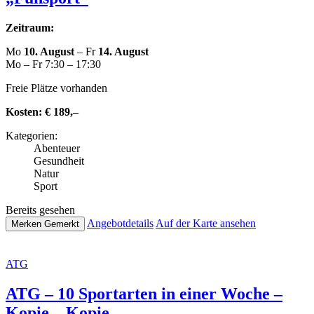
Zeitraum:
Mo
10. August
– Fr
14. August
Mo – Fr 7:30 – 17:30
Freie Plätze vorhanden
Kosten:
€ 189,–
Kate­go­rien:
Abenteuer
Gesund­heit
Natur
Sport
Bereits gesehen
Ange­botde­tails
Auf der Karte ansehen
Merken
Gemerkt
ATG
ATG – 10 Sport­ar­ten in einer Woche –
Kopie – Kopie