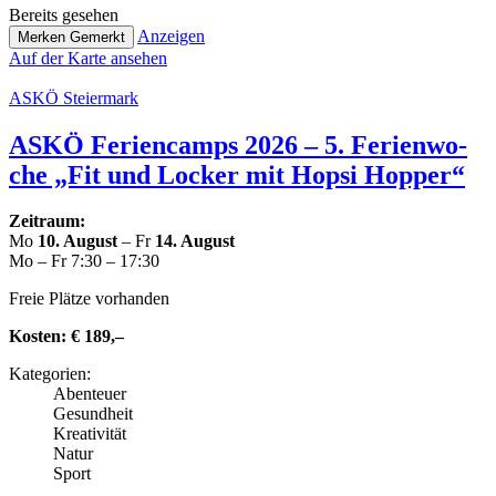
Bereits gesehen
Anzeigen
Merken
Gemerkt
Auf der Karte ansehen
ASKÖ Stei­er­mark
ASKÖ Feri­en­camps 2026 – 5. Feri­en­wo­
che „Fit und Locker mit Hopsi Hopper“
Zeitraum:
Mo
10. August
– Fr
14. August
Mo – Fr 7:30 – 17:30
Freie Plätze vorhanden
Kosten:
€ 189,–
Kate­go­rien:
Abenteuer
Gesund­heit
Krea­ti­vi­tät
Natur
Sport