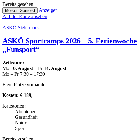
Bereits gesehen
Anzeigen
Merken
Gemerkt
Auf der Karte ansehen
ASKÖ Stei­er­mark
ASKÖ Sport­camps 2026 – 5. Feri­en­wo­che
„Funsport“
Zeitraum:
Mo
10. August
– Fr
14. August
Mo – Fr 7:30 – 17:30
Freie Plätze vorhanden
Kosten:
€ 189,–
Kate­go­rien:
Abenteuer
Gesund­heit
Natur
Sport
Bereits gesehen