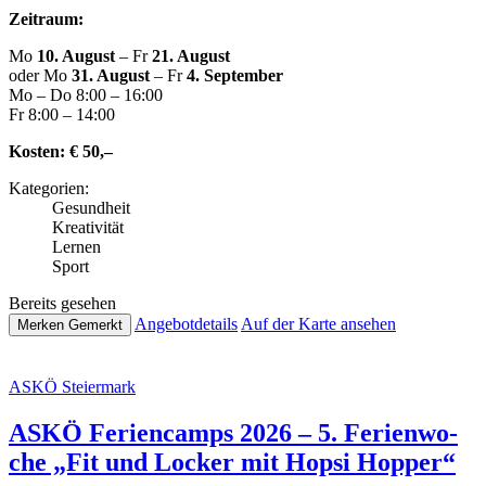
Zeitraum:
Mo
10. August
– Fr
21. August
oder Mo
31. August
– Fr
4. September
Mo – Do 8:00 – 16:00
Fr 8:00 – 14:00
Kosten:
€ 50,–
Kate­go­rien:
Gesund­heit
Krea­ti­vi­tät
Lernen
Sport
Bereits gesehen
Ange­botde­tails
Auf der Karte ansehen
Merken
Gemerkt
ASKÖ Stei­er­mark
ASKÖ Feri­en­camps 2026 – 5. Feri­en­wo­
che „Fit und Locker mit Hopsi Hopper“