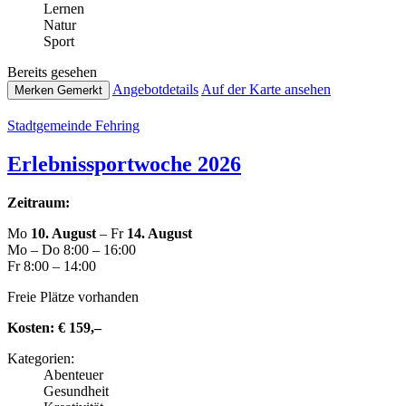
Lernen
Natur
Sport
Bereits gesehen
Ange­botde­tails
Auf der Karte ansehen
Merken
Gemerkt
Stadt­ge­mein­de Fehring
Erleb­nis­sport­wo­che 2026
Zeitraum:
Mo
10. August
– Fr
14. August
Mo – Do 8:00 – 16:00
Fr 8:00 – 14:00
Freie Plätze vorhanden
Kosten:
€ 159,–
Kate­go­rien:
Abenteuer
Gesund­heit