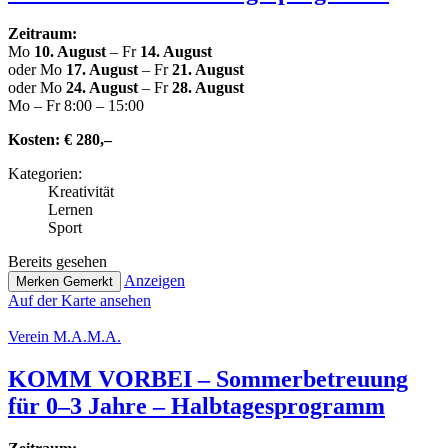
Zeitraum:
Mo
10. August
– Fr
14. August
oder Mo
17. August
– Fr
21. August
oder Mo
24. August
– Fr
28. August
Mo – Fr 8:00 – 15:00
Kosten:
€ 280,–
Kate­go­rien:
Krea­ti­vi­tät
Lernen
Sport
Bereits gesehen
Anzeigen
Merken
Gemerkt
Auf der Karte ansehen
Verein M.A.M.A.
KOMM VORBEI – Som­mer­be­treu­ung
für 0–3 Jahre – Halbtagesprogramm