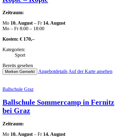
Zeitraum:
Mo
10. August
– Fr
14. August
Mo – Fr 8:00 – 18:00
Kosten:
€ 170,–
Kate­go­rien:
Sport
Bereits gesehen
Ange­botde­tails
Auf der Karte ansehen
Merken
Gemerkt
Ball­schu­le Graz
Ball­schu­le Som­mer­camp in Fernitz
bei Graz
Zeitraum:
Mo
10. August
– Fr
14. August