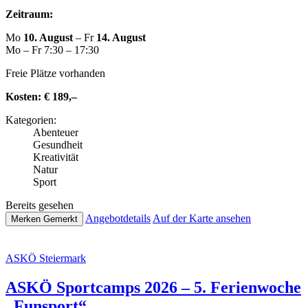
Zeitraum:
Mo
10. August
– Fr
14. August
Mo – Fr 7:30 – 17:30
Freie Plätze vorhanden
Kosten:
€ 189,–
Kate­go­rien:
Abenteuer
Gesund­heit
Krea­ti­vi­tät
Natur
Sport
Bereits gesehen
Ange­botde­tails
Auf der Karte ansehen
Merken
Gemerkt
ASKÖ Stei­er­mark
ASKÖ Sport­camps 2026 – 5. Feri­en­wo­che
„Funsport“