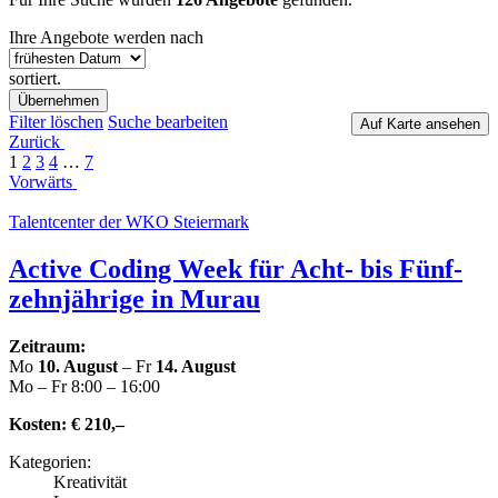
Ihre Angebote werden nach
sortiert.
Übernehmen
Filter löschen
Suche bear­bei­ten
Auf Karte ansehen
Zurück
1
2
3
4
…
7
Vorwärts
Talent­cen­ter der WKO Steiermark
Active Coding Week für Acht- bis Fünf­
zehn­jäh­ri­ge in Murau
Zeitraum:
Mo
10. August
– Fr
14. August
Mo – Fr 8:00 – 16:00
Kosten:
€ 210,–
Kate­go­rien:
Krea­ti­vi­tät