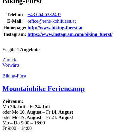
Biking-Fürst
Telefon:
+43 664 6382497
E‑Mail:
office@rene-kohlfuerst.at
Homepage:
http://www.biking-fuerst.at
Instagram:
https://www.instagram.com/biking_fuerst/
Es gibt
1 Angebote
.
Zurück
Vorwärts
Biking-Fürst
Moun­tain­bike Feriencamp
Zeitraum:
Mo
20. Juli
– Fr
24. Juli
oder Mo
10. August
– Fr
14. August
oder Mo
17. August
– Fr
21. August
Mo – Do 9:00 – 16:00
Fr 9:00 – 14:00