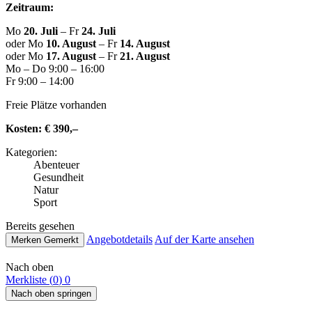
Zeitraum:
Mo
20. Juli
– Fr
24. Juli
oder Mo
10. August
– Fr
14. August
oder Mo
17. August
– Fr
21. August
Mo – Do 9:00 – 16:00
Fr 9:00 – 14:00
Freie Plätze vorhanden
Kosten:
€ 390,–
Kate­go­rien:
Abenteuer
Gesund­heit
Natur
Sport
Bereits gesehen
Ange­botde­tails
Auf der Karte ansehen
Merken
Gemerkt
Nach oben
Merkliste (
0
)
0
Nach oben springen