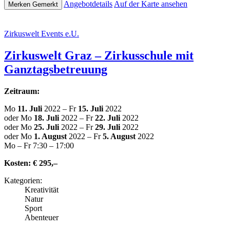
Ange­botde­tails
Auf der Karte ansehen
Merken
Gemerkt
Zir­kus­welt Events e.U.
Zir­kus­welt Graz – Zir­kus­schu­le mit
Ganztagsbetreuung
Zeitraum:
Mo
11. Juli
2022 – Fr
15. Juli
2022
oder Mo
18. Juli
2022 – Fr
22. Juli
2022
oder Mo
25. Juli
2022 – Fr
29. Juli
2022
oder Mo
1. August
2022 – Fr
5. August
2022
Mo – Fr 7:30 – 17:00
Kosten:
€ 295,–
Kate­go­rien:
Krea­ti­vi­tät
Natur
Sport
Abenteuer