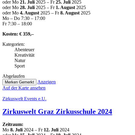
oder Mo
21. Juli
2025 – Fr
25. Juli
2025
oder Mo
28. Juli
2025 – Fr
1. August
2025
oder Mo
4. August
2025 – Fr
8. August
2025
Mo – Do 7:30 – 17:00
Fr 7:30 – 18:00
Kosten:
€ 359,–
Kate­go­rien:
Abenteuer
Krea­ti­vi­tät
Natur
Sport
Abge­lau­fen
Anzeigen
Merken
Gemerkt
Auf der Karte ansehen
Zir­kus­welt Events e.U.
Zir­kus­welt Graz Zir­kus­schu­le 2024
Zeitraum:
Mo
8. Juli
2024 – Fr
12. Juli
2024