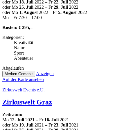
oder Mo
18. Juli
2022 – Fr
22. Juli
2022
oder Mo
25. Juli
2022 – Fr
29. Juli
2022
oder Mo
1. August
2022 – Fr
5. August
2022
Mo – Fr 7:30 – 17:00
Kosten:
€ 295,–
Kate­go­rien:
Krea­ti­vi­tät
Natur
Sport
Abenteuer
Abge­lau­fen
Anzeigen
Merken
Gemerkt
Auf der Karte ansehen
Zir­kus­welt Events e.U.
Zir­kus­welt Graz
Zeitraum:
Mo
12. Juli
2021 – Fr
16. Juli
2021
oder Mo
19. Juli
2021 – Fr
23. Juli
2021