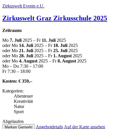
Zir­kus­welt Events e.U.
Zir­kus­welt Graz Zir­kus­schu­le 2025
Zeitraum:
Mo
7. Juli
2025 – Fr
11. Juli
2025
oder Mo
14. Juli
2025 – Fr
18. Juli
2025
oder Mo
21. Juli
2025 – Fr
25. Juli
2025
oder Mo
28. Juli
2025 – Fr
1. August
2025
oder Mo
4. August
2025 – Fr
8. August
2025
Mo – Do 7:30 – 17:00
Fr 7:30 – 18:00
Kosten:
€ 359,–
Kate­go­rien:
Abenteuer
Krea­ti­vi­tät
Natur
Sport
Abge­lau­fen
Ange­botde­tails
Auf der Karte ansehen
Merken
Gemerkt