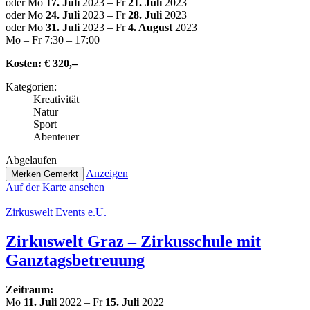
oder Mo
17. Juli
2023 – Fr
21. Juli
2023
oder Mo
24. Juli
2023 – Fr
28. Juli
2023
oder Mo
31. Juli
2023 – Fr
4. August
2023
Mo – Fr 7:30 – 17:00
Kosten:
€ 320,–
Kate­go­rien:
Krea­ti­vi­tät
Natur
Sport
Abenteuer
Abge­lau­fen
Anzeigen
Merken
Gemerkt
Auf der Karte ansehen
Zir­kus­welt Events e.U.
Zir­kus­welt Graz – Zir­kus­schu­le mit
Ganztagsbetreuung
Zeitraum:
Mo
11. Juli
2022 – Fr
15. Juli
2022