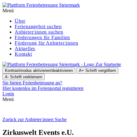
Menü
Über
Ferienangebot suchen
Anbieter:innen suchen
För­de­run­gen für Familien
Förderung für Anbieter:innen
Aktuelles
Kontakt
Zur Startseite
Kontrastmodus aktivieren/deaktivieren
A+
Schrift vergößern
A-
Schrift verkleinern
Sie bieten Ferienbetreuung an?
Hier kostenlos im Ferienportal registrieren
Login
Menü
Zurück zur Anbieter:innen Suche
Zir­kus­welt Events e.U.