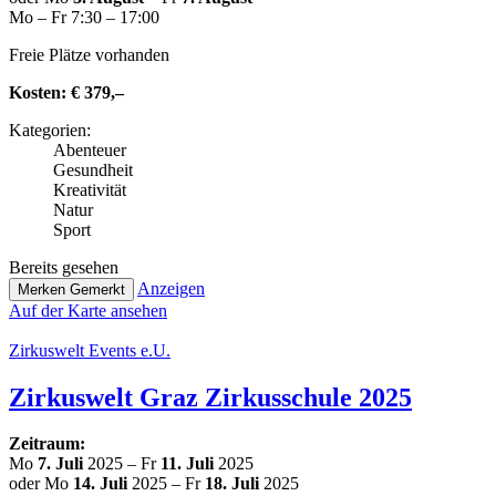
Mo – Fr 7:30 – 17:00
Freie Plätze vorhanden
Kosten:
€ 379,–
Kate­go­rien:
Abenteuer
Gesund­heit
Krea­ti­vi­tät
Natur
Sport
Bereits gesehen
Anzeigen
Merken
Gemerkt
Auf der Karte ansehen
Zir­kus­welt Events e.U.
Zir­kus­welt Graz Zir­kus­schu­le 2025
Zeitraum:
Mo
7. Juli
2025 – Fr
11. Juli
2025
oder Mo
14. Juli
2025 – Fr
18. Juli
2025