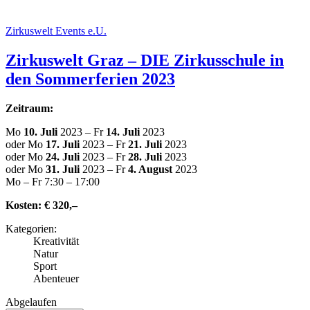
Zir­kus­welt Events e.U.
Zir­kus­welt Graz – DIE Zir­kus­schu­le in
den Som­mer­fe­ri­en 2023
Zeitraum:
Mo
10. Juli
2023 – Fr
14. Juli
2023
oder Mo
17. Juli
2023 – Fr
21. Juli
2023
oder Mo
24. Juli
2023 – Fr
28. Juli
2023
oder Mo
31. Juli
2023 – Fr
4. August
2023
Mo – Fr 7:30 – 17:00
Kosten:
€ 320,–
Kate­go­rien:
Krea­ti­vi­tät
Natur
Sport
Abenteuer
Abge­lau­fen