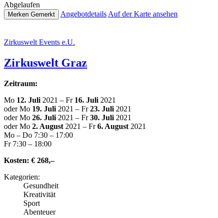
Abge­lau­fen
Ange­botde­tails
Auf der Karte ansehen
Merken
Gemerkt
Zir­kus­welt Events e.U.
Zir­kus­welt Graz
Zeitraum:
Mo
12. Juli
2021 – Fr
16. Juli
2021
oder Mo
19. Juli
2021 – Fr
23. Juli
2021
oder Mo
26. Juli
2021 – Fr
30. Juli
2021
oder Mo
2. August
2021 – Fr
6. August
2021
Mo – Do 7:30 – 17:00
Fr 7:30 – 18:00
Kosten:
€ 268,–
Kate­go­rien:
Gesund­heit
Krea­ti­vi­tät
Sport
Abenteuer