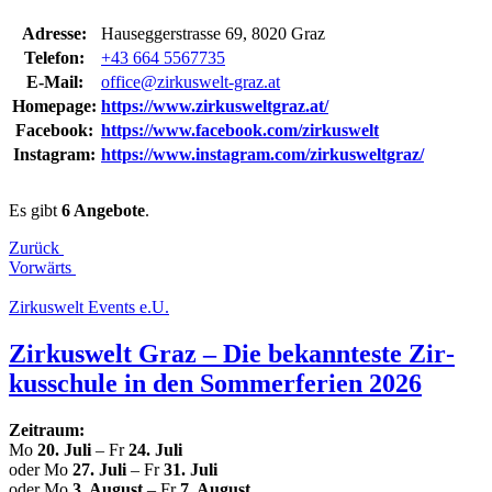
Adresse:
Hau­seg­ger­stras­se 69, 8020 Graz
Telefon:
+43 664 5567735
E‑Mail:
office@zirkuswelt-graz.at
Homepage:
https://www.zirkusweltgraz.at/
Facebook:
https://www.facebook.com/zirkuswelt
Instagram:
https://www.instagram.com/zirkusweltgraz/
Es gibt
6 Angebote
.
Zurück
Vorwärts
Zir­kus­welt Events e.U.
Zir­kus­welt Graz – Die bekann­tes­te Zir­
kus­schu­le in den Som­mer­fe­ri­en 2026
Zeitraum:
Mo
20. Juli
– Fr
24. Juli
oder Mo
27. Juli
– Fr
31. Juli
oder Mo
3. August
– Fr
7. August