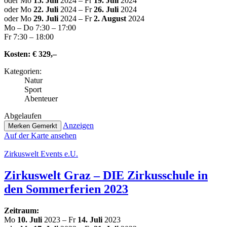
oder Mo
15. Juli
2024 – Fr
19. Juli
2024
oder Mo
22. Juli
2024 – Fr
26. Juli
2024
oder Mo
29. Juli
2024 – Fr
2. August
2024
Mo – Do 7:30 – 17:00
Fr 7:30 – 18:00
Kosten:
€ 329,–
Kate­go­rien:
Natur
Sport
Abenteuer
Abge­lau­fen
Anzeigen
Merken
Gemerkt
Auf der Karte ansehen
Zir­kus­welt Events e.U.
Zir­kus­welt Graz – DIE Zir­kus­schu­le in
den Som­mer­fe­ri­en 2023
Zeitraum:
Mo
10. Juli
2023 – Fr
14. Juli
2023