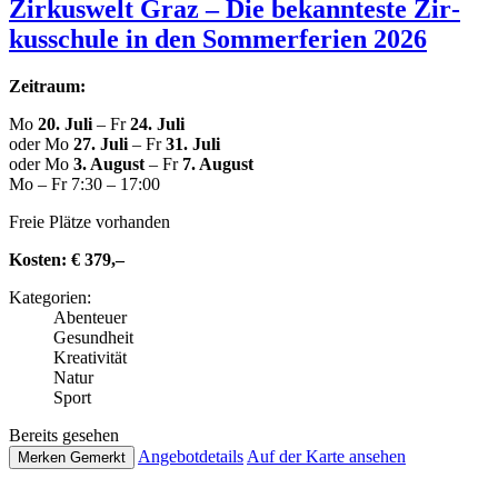
Zir­kus­welt Graz – Die bekann­tes­te Zir­
kus­schu­le in den Som­mer­fe­ri­en 2026
Zeitraum:
Mo
20. Juli
– Fr
24. Juli
oder Mo
27. Juli
– Fr
31. Juli
oder Mo
3. August
– Fr
7. August
Mo – Fr 7:30 – 17:00
Freie Plätze vorhanden
Kosten:
€ 379,–
Kate­go­rien:
Abenteuer
Gesund­heit
Krea­ti­vi­tät
Natur
Sport
Bereits gesehen
Ange­botde­tails
Auf der Karte ansehen
Merken
Gemerkt