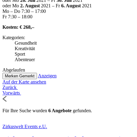
oder Mo
26. Juli
2021 – Fr
30. Juli
2021
oder Mo
2. August
2021 – Fr
6. August
2021
Mo – Do 7:30 – 17:00
Fr 7:30 – 18:00
Kosten:
€ 268,–
Kate­go­rien:
Gesund­heit
Krea­ti­vi­tät
Sport
Abenteuer
Abge­lau­fen
Anzeigen
Merken
Gemerkt
Auf der Karte ansehen
Zurück
Vorwärts
Für Ihre Suche wurden
6 Angebote
gefunden.
Zir­kus­welt Events e.U.