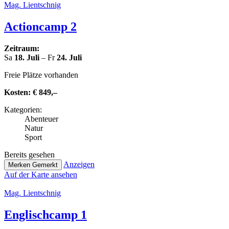
Mag. Lient­sch­nig
Action­camp 2
Zeitraum:
Sa
18. Juli
– Fr
24. Juli
Freie Plätze vorhanden
Kosten:
€ 849,–
Kate­go­rien:
Abenteuer
Natur
Sport
Bereits gesehen
Anzeigen
Merken
Gemerkt
Auf der Karte ansehen
Mag. Lient­sch­nig
Eng­lisch­camp 1