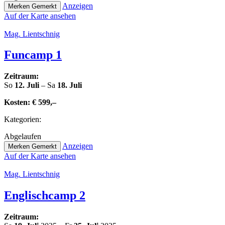
Anzeigen
Merken
Gemerkt
Auf der Karte ansehen
Mag. Lient­sch­nig
Funcamp 1
Zeitraum:
So
12. Juli
– Sa
18. Juli
Kosten:
€ 599,–
Kate­go­rien:
Abge­lau­fen
Anzeigen
Merken
Gemerkt
Auf der Karte ansehen
Mag. Lient­sch­nig
Eng­lisch­camp 2
Zeitraum: