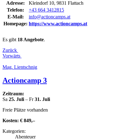
Adresse:
Kleindorf 10, 9831 Flattach
Telefon:
+43 664 3412815
E‑Mail:
info@actioncamps.at
Homepage:
https://www.actioncamps.at
Es gibt
18 Angebote
.
Zurück
Vorwärts
Mag. Lient­sch­nig
Action­camp 3
Zeitraum:
Sa
25. Juli
– Fr
31. Juli
Freie Plätze vorhanden
Kosten:
€ 849,–
Kate­go­rien:
Abenteuer