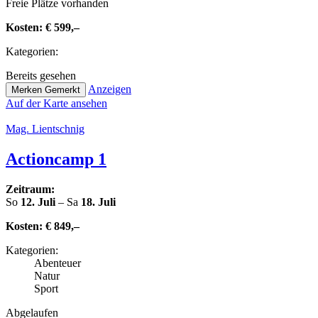
Freie Plätze vorhanden
Kosten:
€ 599,–
Kate­go­rien:
Bereits gesehen
Anzeigen
Merken
Gemerkt
Auf der Karte ansehen
Mag. Lient­sch­nig
Action­camp 1
Zeitraum:
So
12. Juli
– Sa
18. Juli
Kosten:
€ 849,–
Kate­go­rien:
Abenteuer
Natur
Sport
Abge­lau­fen