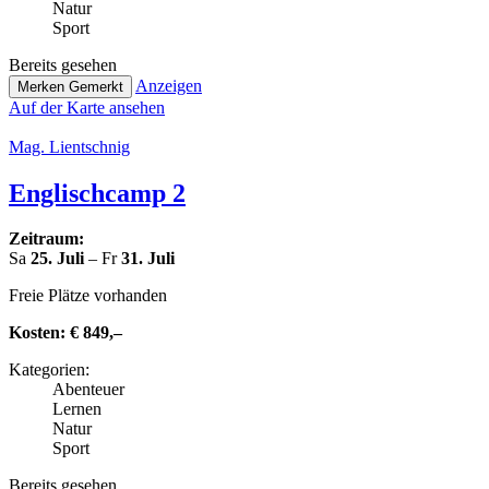
Natur
Sport
Bereits gesehen
Anzeigen
Merken
Gemerkt
Auf der Karte ansehen
Mag. Lient­sch­nig
Eng­lisch­camp 2
Zeitraum:
Sa
25. Juli
– Fr
31. Juli
Freie Plätze vorhanden
Kosten:
€ 849,–
Kate­go­rien:
Abenteuer
Lernen
Natur
Sport
Bereits gesehen