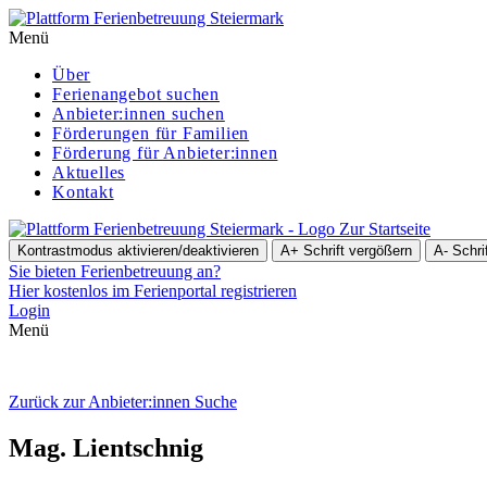
Menü
Über
Ferienangebot suchen
Anbieter:innen suchen
För­de­run­gen für Familien
Förderung für Anbieter:innen
Aktuelles
Kontakt
Zur Startseite
Kontrastmodus aktivieren/deaktivieren
A+
Schrift vergößern
A-
Schri
Sie bieten Ferienbetreuung an?
Hier kostenlos im Ferienportal registrieren
Login
Menü
Zurück zur Anbieter:innen Suche
Mag. Lient­sch­nig