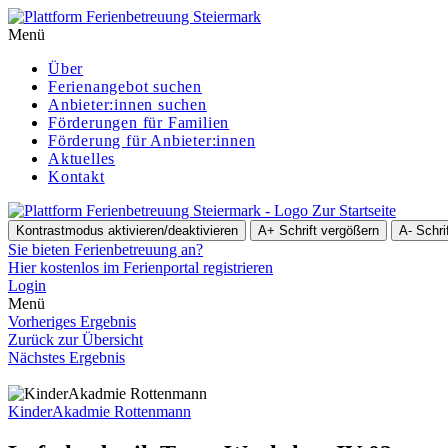
Menü
Über
Ferienangebot suchen
Anbieter:innen suchen
För­de­run­gen für Familien
Förderung für Anbieter:innen
Aktuelles
Kontakt
Zur Startseite
Kontrastmodus aktivieren/deaktivieren
A+
Schrift vergößern
A-
Schri
Sie bieten Ferienbetreuung an?
Hier kostenlos im Ferienportal registrieren
Login
Menü
Vorheriges Ergebnis
Zurück zur Übersicht
Nächstes Ergebnis
KinderAkadmie Rottenmann