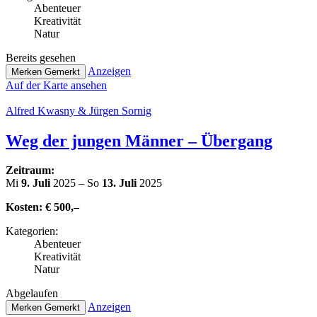
Abenteuer
Krea­ti­vi­tät
Natur
Bereits gesehen
Anzeigen
Merken
Gemerkt
Auf der Karte ansehen
Alfred Kwasny & Jürgen Sornig
Weg der jungen Männer – Übergang
Zeitraum:
Mi
9. Juli
2025 – So
13. Juli
2025
Kosten:
€ 500,–
Kate­go­rien:
Abenteuer
Krea­ti­vi­tät
Natur
Abge­lau­fen
Anzeigen
Merken
Gemerkt