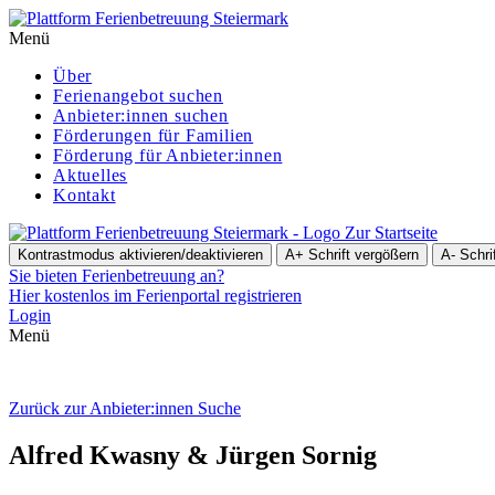
Menü
Über
Ferienangebot suchen
Anbieter:innen suchen
För­de­run­gen für Familien
Förderung für Anbieter:innen
Aktuelles
Kontakt
Zur Startseite
Kontrastmodus aktivieren/deaktivieren
A+
Schrift vergößern
A-
Schri
Sie bieten Ferienbetreuung an?
Hier kostenlos im Ferienportal registrieren
Login
Menü
Zurück zur Anbieter:innen Suche
Alfred Kwasny & Jürgen Sornig