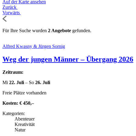
Auf der Karte ansehen
Zurück
Vorwärts
Für Ihre Suche wurden
2 Angebote
gefunden.
Alfred Kwasny & Jürgen Sornig
Weg der jungen Männer – Übergang 2026
Zeitraum:
Mi
22. Juli
– So
26. Juli
Freie Plätze vorhanden
Kosten:
€ 450,–
Kate­go­rien:
Abenteuer
Krea­ti­vi­tät
Natur