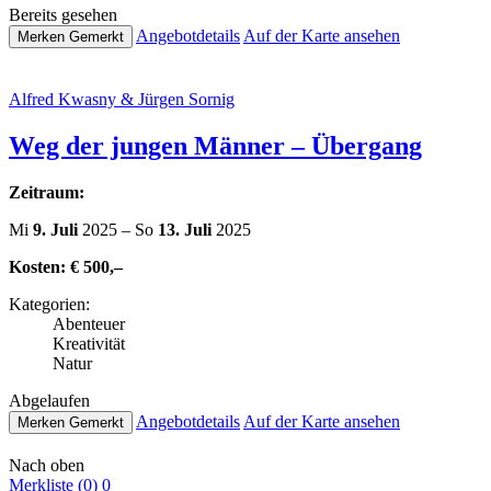
Bereits gesehen
Ange­botde­tails
Auf der Karte ansehen
Merken
Gemerkt
Alfred Kwasny & Jürgen Sornig
Weg der jungen Männer – Übergang
Zeitraum:
Mi
9. Juli
2025 – So
13. Juli
2025
Kosten:
€ 500,–
Kate­go­rien:
Abenteuer
Krea­ti­vi­tät
Natur
Abge­lau­fen
Ange­botde­tails
Auf der Karte ansehen
Merken
Gemerkt
Nach oben
Merkliste (
0
)
0