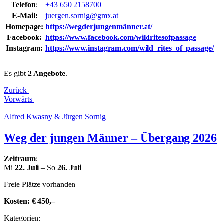
Telefon:
+43 650 2158700
E‑Mail:
juergen.sornig@gmx.at
Homepage:
https://wegderjungenmänner.at/
Facebook:
https://www.facebook.com/wildritesofpassage
Instagram:
https://www.instagram.com/wild_rites_of_passage/
Es gibt
2 Angebote
.
Zurück
Vorwärts
Alfred Kwasny & Jürgen Sornig
Weg der jungen Männer – Übergang 2026
Zeitraum:
Mi
22. Juli
– So
26. Juli
Freie Plätze vorhanden
Kosten:
€ 450,–
Kate­go­rien: