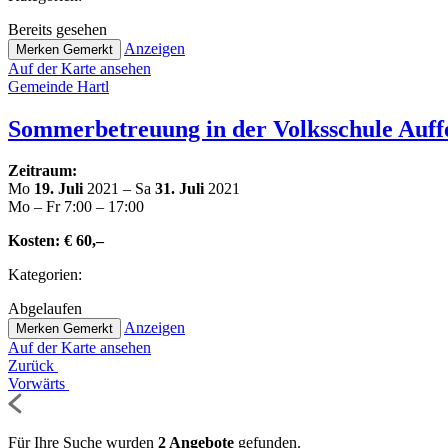
Bereits gesehen
Anzeigen
Merken
Gemerkt
Auf der Karte ansehen
Gemeinde Hartl
Som­mer­be­treu­ung in der Volks­schu­le Auf
Zeitraum:
Mo
19. Juli
2021 – Sa
31. Juli
2021
Mo – Fr 7:00 – 17:00
Kosten:
€ 60,–
Kate­go­rien:
Abge­lau­fen
Anzeigen
Merken
Gemerkt
Auf der Karte ansehen
Zurück
Vorwärts
Für Ihre Suche wurden
2 Angebote
gefunden.