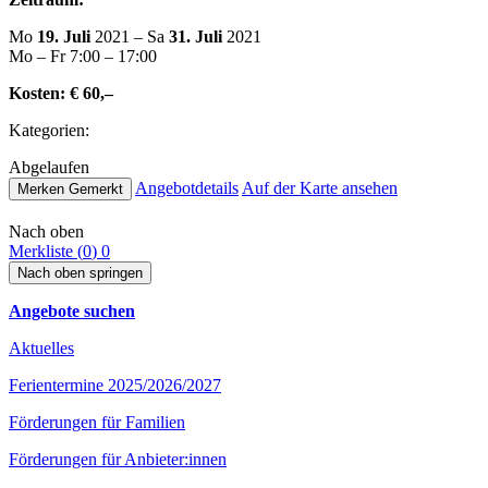
Mo
19. Juli
2021 – Sa
31. Juli
2021
Mo – Fr 7:00 – 17:00
Kosten:
€ 60,–
Kate­go­rien:
Abge­lau­fen
Ange­botde­tails
Auf der Karte ansehen
Merken
Gemerkt
Nach oben
Merkliste (
0
)
0
Nach oben springen
Angebote suchen
Aktuelles
Ferientermine 2025/2026/2027
Förderungen für Familien
Förderungen für Anbieter:innen