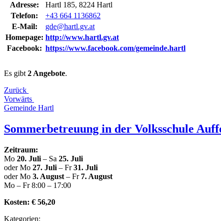
Adresse:
Hartl 185, 8224 Hartl
Telefon:
+43 664 1136862
E‑Mail:
gde@hartl.gv.at
Homepage:
http://www.hartl.gv.at
Facebook:
https://www.facebook.com/gemeinde.hartl
Es gibt
2 Angebote
.
Zurück
Vorwärts
Gemeinde Hartl
Som­mer­be­treu­ung in der Volks­schu­le Auf
Zeitraum:
Mo
20. Juli
– Sa
25. Juli
oder Mo
27. Juli
– Fr
31. Juli
oder Mo
3. August
– Fr
7. August
Mo – Fr 8:00 – 17:00
Kosten:
€ 56,20
Kate­go­rien: