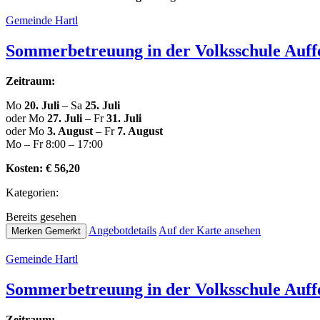
Gemeinde Hartl
Som­mer­be­treu­ung in der Volks­schu­le Auf
Zeitraum:
Mo
20. Juli
– Sa
25. Juli
oder Mo
27. Juli
– Fr
31. Juli
oder Mo
3. August
– Fr
7. August
Mo – Fr 8:00 – 17:00
Kosten:
€ 56,20
Kate­go­rien:
Bereits gesehen
Ange­botde­tails
Auf der Karte ansehen
Merken
Gemerkt
Gemeinde Hartl
Som­mer­be­treu­ung in der Volks­schu­le Auf
Zeitraum: