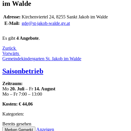
im Walde
Adresse:
Kir­chen­vier­tel 24, 8255 Sankt Jakob im Walde
E‑Mail:
gde@st-jakob-walde.gv.at
Es gibt
4 Angebote
.
Zurück
Vorwärts
Gemein­de­kin­der­gar­ten St. Jakob im Walde
Sai­son­be­trieb
Zeitraum:
Mo
20. Juli
– Fr
14. August
Mo – Fr 7:00 – 13:00
Kosten:
€ 44,06
Kate­go­rien:
Bereits gesehen
Anzeigen
Merken
Gemerkt