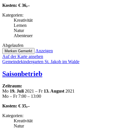
Kosten:
€ 36,–
Kate­go­rien:
Krea­ti­vi­tät
Lernen
Natur
Abenteuer
Abge­lau­fen
Anzeigen
Merken
Gemerkt
Auf der Karte ansehen
Gemein­de­kin­der­gar­ten St. Jakob im Walde
Sai­son­be­trieb
Zeitraum:
Mo
19. Juli
2021 – Fr
13. August
2021
Mo – Fr 7:00 – 13:00
Kosten:
€ 35,–
Kate­go­rien:
Krea­ti­vi­tät
Natur