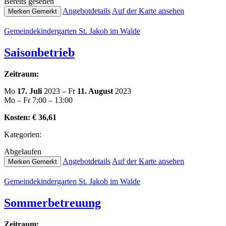
Bereits gesehen
Ange­botde­tails
Auf der Karte ansehen
Merken
Gemerkt
Gemein­de­kin­der­gar­ten St. Jakob im Walde
Sai­son­be­trieb
Zeitraum:
Mo
17. Juli
2023 – Fr
11. August
2023
Mo – Fr 7:00 – 13:00
Kosten:
€ 36,61
Kate­go­rien:
Abge­lau­fen
Ange­botde­tails
Auf der Karte ansehen
Merken
Gemerkt
Gemein­de­kin­der­gar­ten St. Jakob im Walde
Som­mer­be­treu­ung
Zeitraum: