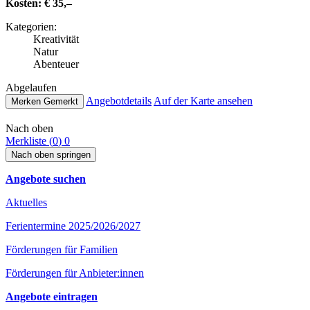
Kosten:
€ 35,–
Kate­go­rien:
Krea­ti­vi­tät
Natur
Abenteuer
Abge­lau­fen
Ange­botde­tails
Auf der Karte ansehen
Merken
Gemerkt
Nach oben
Merkliste (
0
)
0
Nach oben springen
Angebote suchen
Aktuelles
Ferientermine 2025/2026/2027
Förderungen für Familien
Förderungen für Anbieter:innen
Angebote eintragen