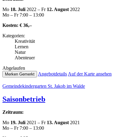
Mo
18. Juli
2022 – Fr
12. August
2022
Mo – Fr 7:00 – 13:00
Kosten:
€ 36,–
Kate­go­rien:
Krea­ti­vi­tät
Lernen
Natur
Abenteuer
Abge­lau­fen
Ange­botde­tails
Auf der Karte ansehen
Merken
Gemerkt
Gemein­de­kin­der­gar­ten St. Jakob im Walde
Sai­son­be­trieb
Zeitraum:
Mo
19. Juli
2021 – Fr
13. August
2021
Mo – Fr 7:00 – 13:00