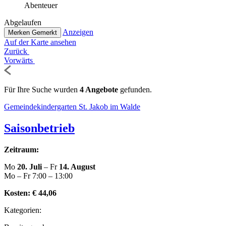
Abenteuer
Abge­lau­fen
Anzeigen
Merken
Gemerkt
Auf der Karte ansehen
Zurück
Vorwärts
Für Ihre Suche wurden
4 Angebote
gefunden.
Gemein­de­kin­der­gar­ten St. Jakob im Walde
Sai­son­be­trieb
Zeitraum:
Mo
20. Juli
– Fr
14. August
Mo – Fr 7:00 – 13:00
Kosten:
€ 44,06
Kate­go­rien: