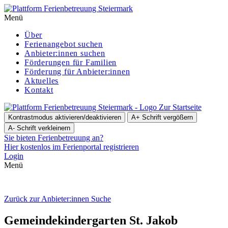
Menü
Über
Ferienangebot suchen
Anbieter:innen suchen
För­de­run­gen für Familien
Förderung für Anbieter:innen
Aktuelles
Kontakt
Zur Startseite
Kontrastmodus aktivieren/deaktivieren
A+
Schrift vergößern
A-
Schrift verkleinern
Sie bieten Ferienbetreuung an?
Hier kostenlos im Ferienportal registrieren
Login
Menü
Zurück zur Anbieter:innen Suche
Gemein­de­kin­der­gar­ten St. Jakob