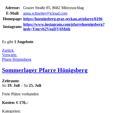
Adresse:
Grazer Straße 85, 8682 Mürzzuschlag
E‑Mail:
anna.schuetter@icloud.com
Homepage:
https://hoenigsberg.graz-seckau.at/pfarre/6196
https://www.instagram.com/pfarrehoenigsberg?
Instagram:
igsh=Ymcyb2VoaDV6Mnlz
Es gibt
1 Angebote
.
Zurück
Vorwärts
Pfarre Hönigs­berg
Som­mer­la­ger Pfarre Hönigsberg
Zeitraum:
So
19. Juli
– Sa
25. Juli
Freie Plätze vorhanden
Kosten:
€ 170,–
Kate­go­rien: