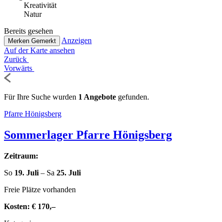
Krea­ti­vi­tät
Natur
Bereits gesehen
Anzeigen
Merken
Gemerkt
Auf der Karte ansehen
Zurück
Vorwärts
Für Ihre Suche wurden
1 Angebote
gefunden.
Pfarre Hönigs­berg
Som­mer­la­ger Pfarre Hönigsberg
Zeitraum:
So
19. Juli
– Sa
25. Juli
Freie Plätze vorhanden
Kosten:
€ 170,–