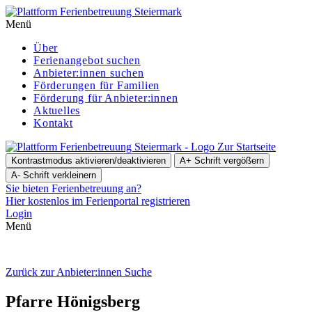
Menü
Über
Ferienangebot suchen
Anbieter:innen suchen
För­de­run­gen für Familien
Förderung für Anbieter:innen
Aktuelles
Kontakt
Zur Startseite
Kontrastmodus aktivieren/deaktivieren
A+
Schrift vergößern
A-
Schrift verkleinern
Sie bieten Ferienbetreuung an?
Hier kostenlos im Ferienportal registrieren
Login
Menü
Zurück zur Anbieter:innen Suche
Pfarre Hönigs­berg